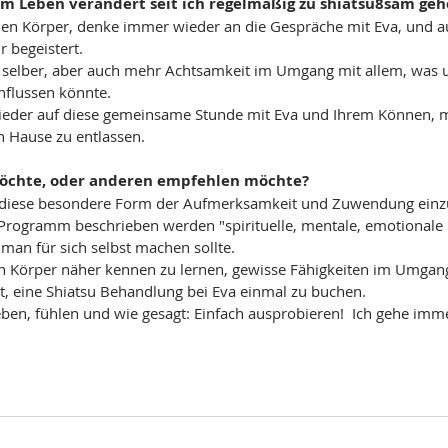
em Leben verändert seit ich regelmäßig zu shiatsu8sam geh
en Körper, denke immer wieder an die Gespräche mit Eva, und au
r begeistert.
 selber, aber auch mehr Achtsamkeit im Umgang mit allem, was 
nflussen könnte.
ieder auf diese gemeinsame Stunde mit Eva und Ihrem Können, 
h Hause zu entlassen.
möchte, oder anderen empfehlen möchte?
uf diese besondere Form der Aufmerksamkeit und Zuwendung einz
 Programm beschrieben werden "spirituelle, mentale, emotionale 
 man für sich selbst machen sollte.
n Körper näher kennen zu lernen, gewisse Fähigkeiten im Umgang 
rt, eine Shiatsu Behandlung bei Eva einmal zu buchen.
ben, fühlen und wie gesagt: Einfach ausprobieren!  Ich gehe imme