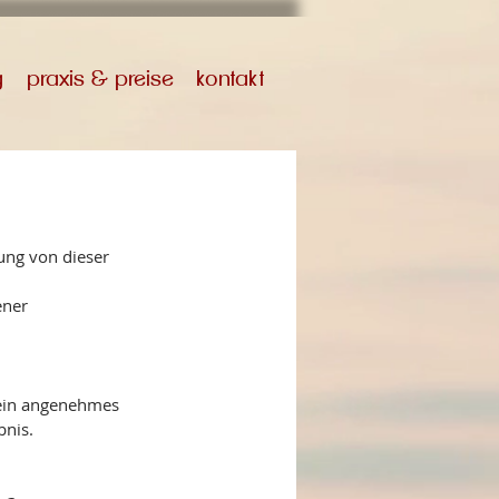
g
praxis & preise
kontakt
ung von dieser 
ener 
ein angenehmes 
nis. 